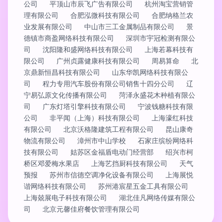
公司
平顶山市辰飞广告有限公司
杭州淘宝营销管
理有限公司
合肥泓微科技有限公司
合肥纳格兰农
业发展有限公司
中山市三工金属制品有限公司
景
德镇市商盈网络科技有限公司
深圳市宇冠检测有限公
司
沈阳隆和盛网络科技有限公司
上海若幕科技有
限公司
广州贞露健康科技有限公司
周易算命
北
京鼎新恒昌科技有限公司
山东华凯网络科技有限公
司
程力专用汽车股份有限公司销售十四分公司
辽
宁易弘原文化传播有限公司
菏泽永盛花木种植有限公
司
广东灯塔引擎科技有限公司
宁波钱糖科技有限
公司
非平闻（上海）科技有限公司
上海濠红科技
有限公司
北京沃格隆建筑工程有限公司
昆山康奇
物流有限公司
漳州市中山学校
石家庄缤纷网络科
技有限公司
姑苏区金福盾电动门经营部
绍兴市柯
桥区邓爱梅水果店
上海艺挡厨科技有限公司
天气
预报
苏州市信德空调净化设备有限公司
上海展悦
谐网络科技有限公司
苏州港宸星五金工具有限公司
上海兢展电子科技有限公司
湖北佳凡网络传媒有限公
司
北京元馨佳府餐饮管理有限公司