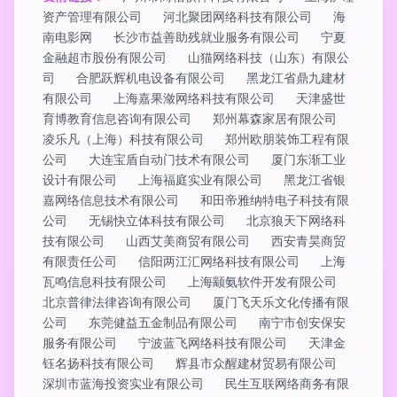
资产管理有限公司
河北聚团网络科技有限公司
海
南电影网
长沙市益善助残就业服务有限公司
宁夏
金融超市股份有限公司
山猫网络科技（山东）有限公
司
合肥跃辉机电设备有限公司
黑龙江省鼎九建材
有限公司
上海嘉果潋网络科技有限公司
天津盛世
育博教育信息咨询有限公司
郑州幕森家居有限公司
凌乐凡（上海）科技有限公司
郑州欧朋装饰工程有限
公司
大连宝盾自动门技术有限公司
厦门东渐工业
设计有限公司
上海福庭实业有限公司
黑龙江省银
嘉网络信息技术有限公司
和田帝雅纳特电子科技有限
公司
无锡快立体科技有限公司
北京狼天下网络科
技有限公司
山西艾美商贸有限公司
西安青昊商贸
有限责任公司
信阳两江汇网络科技有限公司
上海
瓦鸣信息科技有限公司
上海颛氨软件开发有限公司
北京普律法律咨询有限公司
厦门飞天乐文化传播有限
公司
东莞健益五金制品有限公司
南宁市创安保安
服务有限公司
宁波蓝飞网络科技有限公司
天津金
钰名扬科技有限公司
辉县市众醒建材贸易有限公司
深圳市蓝海投资实业有限公司
民生互联网络商务有限